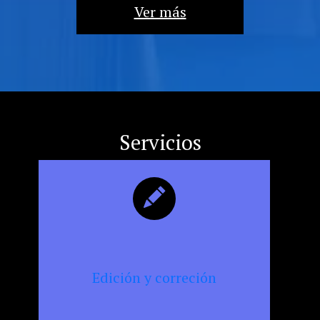
la
Ver más
militancia
cultural,
la
resistencia
y
la
censura
Servicios
Edición y correción