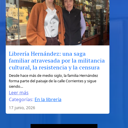
de
Ulises
entre
la
geografía,
el
mito
y
Librería Hernández: una saga
el
familiar atravesada por la militancia
turismo
cultural, la resistencia y la censura
literario
:
Desde hace más de medio siglo, la familia Hernández
forma parte del paisaje de la calle Corrientes y sigue
Librería
siendo…
Hernández:
Leer más
una
Categorías:
En la librería
saga
17 junio, 2026
familiar
atravesada
por