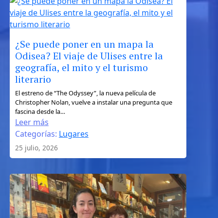
independiente
¿Se puede poner en un mapa la
Odisea? El viaje de Ulises entre la
geografía, el mito y el turismo
literario
:
El estreno de “The Odyssey”, la nueva película de
Christopher Nolan, vuelve a instalar una pregunta que
¿Se
fascina desde la…
puede
Leer más
poner
Categorías:
Lugares
en
25 julio, 2026
un
mapa
la
Odisea?
El
viaje