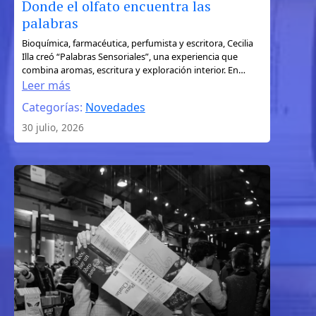
Donde el olfato encuentra las
palabras
:
Bioquímica, farmacéutica, perfumista y escritora, Cecilia
Illa creó “Palabras Sensoriales”, una experiencia que
Donde
combina aromas, escritura y exploración interior. En…
el
Leer más
olfato
Categorías:
Novedades
encuentra
30 julio, 2026
las
palabras