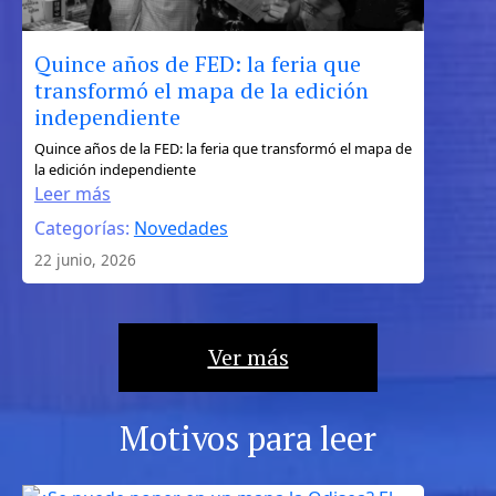
Quince años de FED: la feria que
transformó el mapa de la edición
independiente
:
Quince años de la FED: la feria que transformó el mapa de
la edición independiente
Quince
Leer más
años
Categorías:
Novedades
de
FED:
22 junio, 2026
la
feria
que
Ver más
transformó
el
mapa
Motivos para leer
de
la
edición