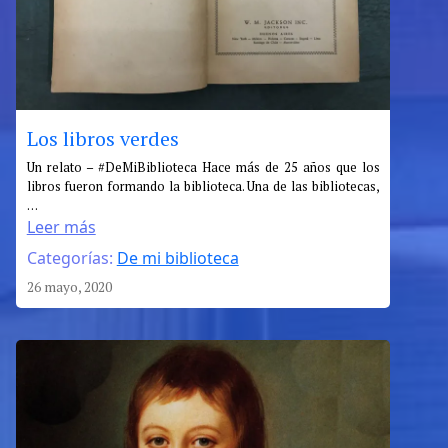
Los libros verdes
:
Un relato – #DeMiBiblioteca Hace más de 25 años que los
libros fueron formando la biblioteca. Una de las bibliotecas,
Los
…
libros
Leer más
verdes
Categorías:
De mi biblioteca
26 mayo, 2020