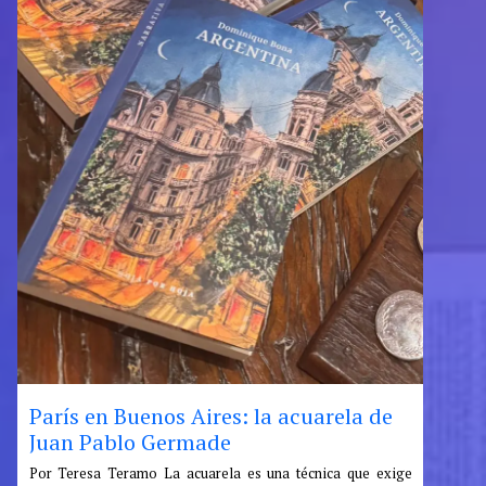
París en Buenos Aires: la acuarela de
Juan Pablo Germade
:
Por Teresa Teramo La acuarela es una técnica que exige