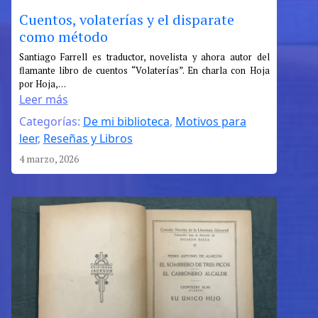
Cuentos, volaterías y el disparate
como método
:
Santiago Farrell es traductor, novelista y ahora autor del
flamante libro de cuentos “Volaterías”. En charla con Hoja
Cuentos,
por Hoja,…
volaterías
Leer más
y
Categorías:
De mi biblioteca
, 
Motivos para
el
leer
, 
Reseñas y Libros
disparate
como
4 marzo, 2026
método