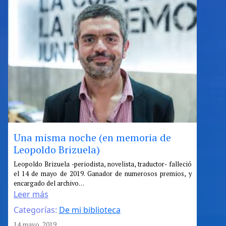
Una misma noche (en memoria de
Leopoldo Brizuela)
:
Leopoldo Brizuela -periodista, novelista, traductor- falleció
el 14 de mayo de 2019. Ganador de numerosos premios, y
Una
encargado del archivo…
misma
Leer más
noche
Categorías:
De mi biblioteca
(en
memoria
14 mayo, 2019