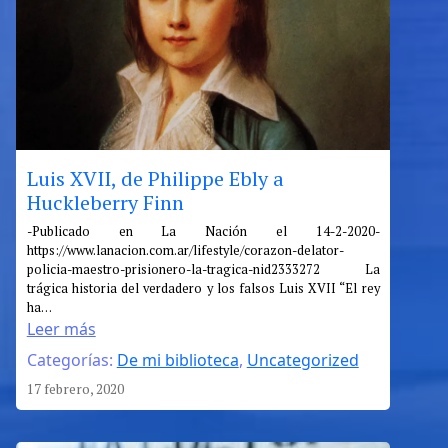
Luis XVII, de Philippe Ebly a
Huckleberry Finn
:
-Publicado en La Nación el 14-2-2020-
https://www.lanacion.com.ar/lifestyle/corazon-delator-
Luis
policia-maestro-prisionero-la-tragica-nid2333272 La
XVII,
trágica historia del verdadero y los falsos Luis XVII “El rey
de
ha…
Philippe
Leer más
Ebly
Categorías:
De mi biblioteca
, 
Uncategorized
a
17 febrero, 2020
Huckleberry
Finn