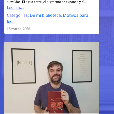
humildad. El agua corre, el pigmento se expande y el…
París
Leer más
en
Categorías:
De mi biblioteca
, 
Motivos para
Buenos
leer
Aires:
la
18 marzo, 2026
acuarela
de
Juan
Pablo
Germade