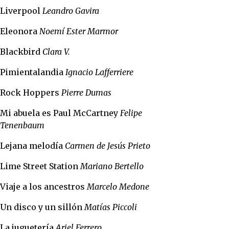
Liverpool
Leandro Gavira
Eleonora
Noemí Ester Marmor
Blackbird
Clara V.
Pimientalandia
Ignacio Lafferriere
Rock Hoppers
Pierre Dumas
Mi abuela es Paul McCartney
Felipe
Tenenbaum
Lejana melodía
Carmen de Jesús Prieto
Lime Street Station
Mariano Bertello
Viaje a los ancestros
Marcelo Medone
Un disco y un sillón
Matías Piccoli
La juguetería
Ariel Ferrero