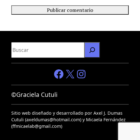
B
u
s
c
Facebook
X
Instagram
a
r
©Graciela Cutuli
Sitio web diseñado y desarrollado por Axel J. Dumas
Cutuli (axeldumas@hotmail.com) y Micaela Fernández
(ffmicaelab@gmail.com)