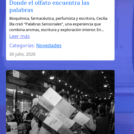
Donde el olfato encuentra las
palabras
:
Bioquímica, farmacéutica, perfumista y escritora, Cecilia
Illa creó “Palabras Sensoriales”, una experiencia que
Donde
combina aromas, escritura y exploración interior. En…
el
Leer más
olfato
Categorías:
Novedades
encuentra
30 julio, 2026
las
palabras