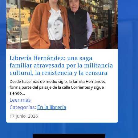
de
Ulises
entre
la
geografía,
el
mito
y
Librería Hernández: una saga
el
familiar atravesada por la militancia
turismo
cultural, la resistencia y la censura
literario
:
Desde hace más de medio siglo, la familia Hernández
forma parte del paisaje de la calle Corrientes y sigue
Librería
siendo…
Hernández:
Leer más
una
Categorías:
En la librería
saga
17 junio, 2026
familiar
atravesada
por