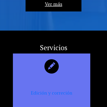
la
Ver más
militancia
cultural,
la
resistencia
y
la
censura
Servicios
Edición y correción