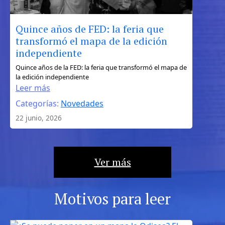
Quince años de FED: la feria que
transformó el mapa de la edición
independiente
:
Quince años de la FED: la feria que transformó el mapa de
la edición independiente
Quince
Leer más
años
Categorías:
Novedades
de
FED:
22 junio, 2026
la
feria
que
Ver más
transformó
el
mapa
Motivos para leer
de
la
edición