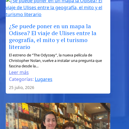
independiente
¿Se puede poner en un mapa la
Odisea? El viaje de Ulises entre la
geografía, el mito y el turismo
literario
:
El estreno de “The Odyssey”, la nueva película de
Christopher Nolan, vuelve a instalar una pregunta que
¿Se
fascina desde la…
puede
Leer más
poner
Categorías:
Lugares
en
25 julio, 2026
un
mapa
la
Odisea?
El
viaje