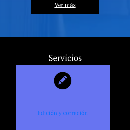
la
Ver más
militancia
cultural,
la
resistencia
y
la
censura
Servicios
Edición y correción