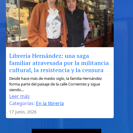
de
Ulises
entre
la
geografía,
el
mito
y
Librería Hernández: una saga
el
familiar atravesada por la militancia
turismo
cultural, la resistencia y la censura
literario
:
Desde hace más de medio siglo, la familia Hernández
forma parte del paisaje de la calle Corrientes y sigue
Librería
siendo…
Hernández:
Leer más
una
Categorías:
En la librería
saga
17 junio, 2026
familiar
atravesada
por