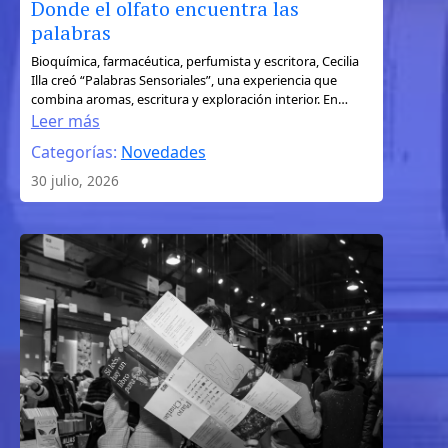
Donde el olfato encuentra las
palabras
:
Bioquímica, farmacéutica, perfumista y escritora, Cecilia
Illa creó “Palabras Sensoriales”, una experiencia que
Donde
combina aromas, escritura y exploración interior. En…
el
Leer más
olfato
Categorías:
Novedades
encuentra
30 julio, 2026
las
palabras