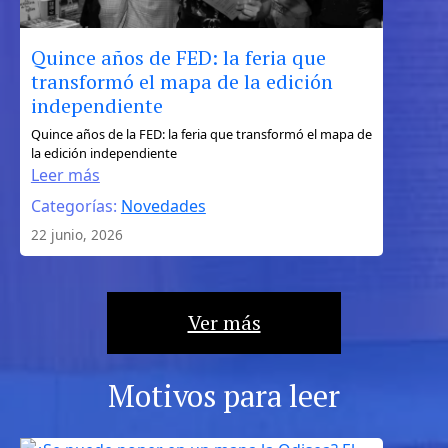
Quince años de FED: la feria que
transformó el mapa de la edición
independiente
:
Quince años de la FED: la feria que transformó el mapa de
la edición independiente
Quince
Leer más
años
Categorías:
Novedades
de
FED:
22 junio, 2026
la
feria
que
Ver más
transformó
el
mapa
Motivos para leer
de
la
edición