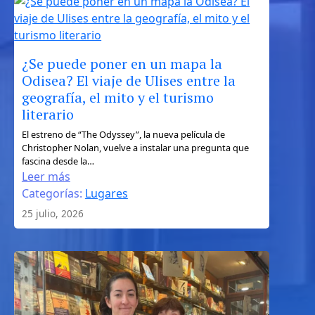
independiente
¿Se puede poner en un mapa la
Odisea? El viaje de Ulises entre la
geografía, el mito y el turismo
literario
:
El estreno de “The Odyssey”, la nueva película de
Christopher Nolan, vuelve a instalar una pregunta que
¿Se
fascina desde la…
puede
Leer más
poner
Categorías:
Lugares
en
25 julio, 2026
un
mapa
la
Odisea?
El
viaje