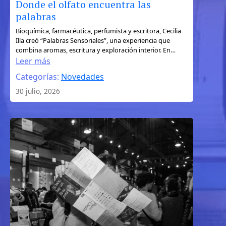
Donde el olfato encuentra las
palabras
:
Bioquímica, farmacéutica, perfumista y escritora, Cecilia
Illa creó “Palabras Sensoriales”, una experiencia que
Donde
combina aromas, escritura y exploración interior. En…
el
Leer más
olfato
Categorías:
Novedades
encuentra
30 julio, 2026
las
palabras