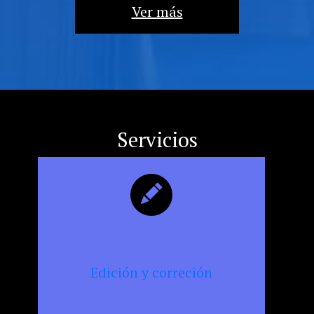
la
Ver más
militancia
cultural,
la
resistencia
y
la
censura
Servicios
Edición y correción