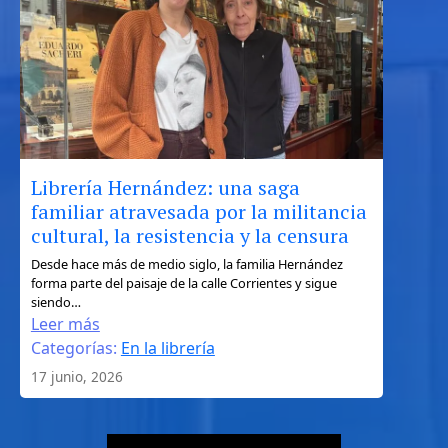
de
Ulises
entre
la
geografía,
el
mito
y
Librería Hernández: una saga
el
familiar atravesada por la militancia
turismo
cultural, la resistencia y la censura
literario
:
Desde hace más de medio siglo, la familia Hernández
forma parte del paisaje de la calle Corrientes y sigue
Librería
siendo…
Hernández:
Leer más
una
Categorías:
En la librería
saga
17 junio, 2026
familiar
atravesada
por