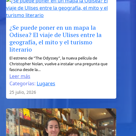
independiente
¿Se puede poner en un mapa la
Odisea? El viaje de Ulises entre la
geografía, el mito y el turismo
literario
:
El estreno de “The Odyssey”, la nueva película de
Christopher Nolan, vuelve a instalar una pregunta que
¿Se
fascina desde la…
puede
Leer más
poner
Categorías:
Lugares
en
25 julio, 2026
un
mapa
la
Odisea?
El
viaje