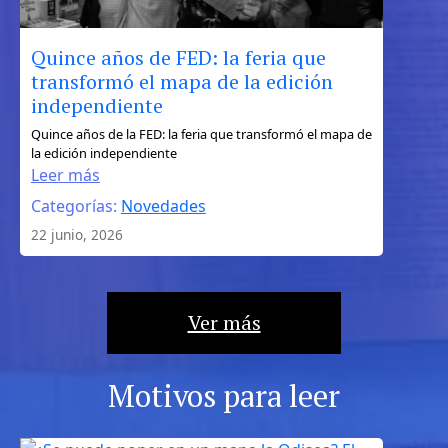
Quince años de FED: la feria que
transformó el mapa de la edición
independiente
:
Quince años de la FED: la feria que transformó el mapa de
la edición independiente
Quince
Leer más
años
Categorías:
Novedades
de
FED:
22 junio, 2026
la
feria
que
Ver más
transformó
el
mapa
Motivos para leer
de
la
edición