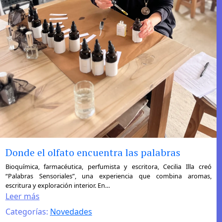
Donde el olfato encuentra las palabras
:
Bioquímica, farmacéutica, perfumista y escritora, Cecilia Illa creó
“Palabras Sensoriales”, una experiencia que combina aromas,
Donde
escritura y exploración interior. En…
el
Leer más
olfato
Categorías:
Novedades
encuentra