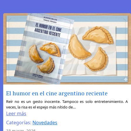
y
Cultura
Gráfica
El humor en el cine argentino reciente
:
Reír no es un gesto inocente. Tampoco es solo entretenimiento. A
veces, la risa es el espejo más nítido de…
El
Leer más
humor
Categorías:
Novedades
en
el
23 marzo, 2026