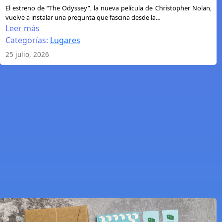
:
El estreno de “The Odyssey”, la nueva película de Christopher Nolan,
vuelve a instalar una pregunta que fascina desde la…
¿Se
Leer más
puede
Categorías:
Lugares
poner
25 julio, 2026
en
un
mapa
la
Odisea?
El
viaje
de
Ulises
entre
la
geografía,
el
mito