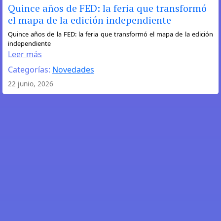
Quince años de FED: la feria que transformó
el mapa de la edición independiente
:
Quince años de la FED: la feria que transformó el mapa de la edición
independiente
Quince
Leer más
años
Categorías:
Novedades
de
FED:
22 junio, 2026
la
feria
que
transformó
el
mapa
de
la
edición
independiente