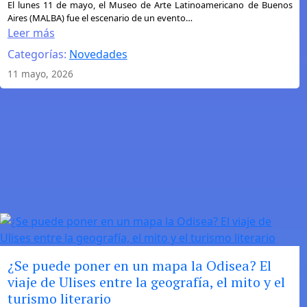
:
El lunes 11 de mayo, el Museo de Arte Latinoamericano de Buenos
Aires (MALBA) fue el escenario de un evento…
Mo
Leer más
Yan
Categorías:
Novedades
y
los
11 mayo, 2026
vínculos
literarios
entre
China
y
la
Argentina
¿Se puede poner en un mapa la Odisea? El
viaje de Ulises entre la geografía, el mito y el
turismo literario