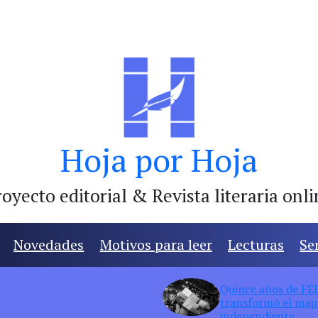
Hoja por Hoja
oyecto editorial & Revista literaria onl
Novedades
Motivos para leer
Lecturas
Se
Quince años de FED:
transformó el mapa
independiente