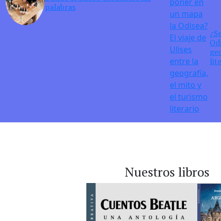
palabras
¿S
Odi
geo
lit
Nuestros libros