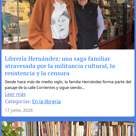
Librería Hernández: una saga familiar
atravesada por la militancia cultural, la
resistencia y la censura
:
Desde hace más de medio siglo, la familia Hernández forma parte del
paisaje de la calle Corrientes y sigue siendo…
Librería
Leer más
Hernández:
Categorías:
En la librería
una
17 junio, 2026
saga
familiar
atravesada
por