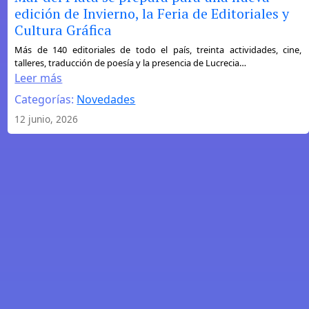
edición de Invierno, la Feria de Editoriales y
Cultura Gráfica
:
Más de 140 editoriales de todo el país, treinta actividades, cine,
talleres, traducción de poesía y la presencia de Lucrecia…
Mar
Leer más
del
Categorías:
Novedades
Plata
se
12 junio, 2026
prepara
para
una
nueva
edición
de
Invierno,
la
Feria
de
Editoriales