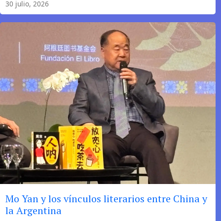
30 julio, 2026
las
palabras
Mo Yan y los vínculos literarios entre China y
la Argentina