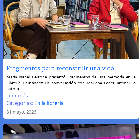
Fragmentos para reconstruir una vida
:
María Isabel Bertone presentó Fragmentos de una memoria en la
Librería Hernández En conversación con Mariana Leder Kremer, la
Fragmentos
autora…
para
Leer más
reconstruir
Categorías:
En la librería
una
31 mayo, 2026
vida