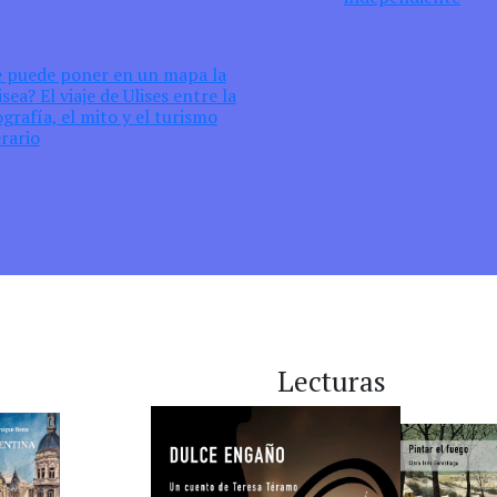
e puede poner en un mapa la
sea? El viaje de Ulises entre la
grafía, el mito y el turismo
erario
Lecturas