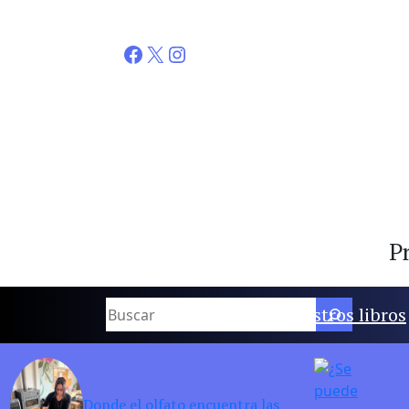
Facebook
X
Instagram
Pr
Buscar
Nuestros libros
Donde el olfato encuentra las