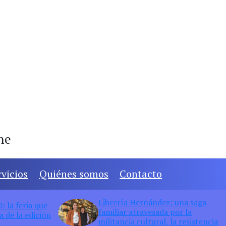
ine
rvicios
Quiénes somos
Contacto
Librería Hernández: una saga
 la feria que
familiar atravesada por la
 de la edición
militancia cultural, la resistencia