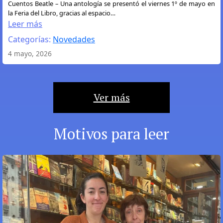
:
Cuentos Beatle – Una antología se presentó el viernes 1º de mayo en
la Feria del Libro, gracias al espacio…
Los
Leer más
Cuentos
Categorías:
Novedades
Beatle
se
4 mayo, 2026
presentaron
en
la
Ver más
Feria
del
Libro
Motivos para leer
de
Buenos
Aires