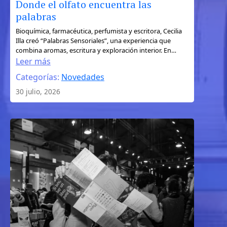
Donde el olfato encuentra las
palabras
:
Bioquímica, farmacéutica, perfumista y escritora, Cecilia
Illa creó “Palabras Sensoriales”, una experiencia que
Donde
combina aromas, escritura y exploración interior. En…
el
Leer más
olfato
Categorías:
Novedades
encuentra
30 julio, 2026
las
palabras