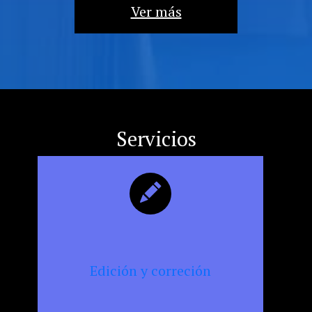
la
Ver más
militancia
cultural,
la
resistencia
y
la
censura
Servicios
Edición y correción