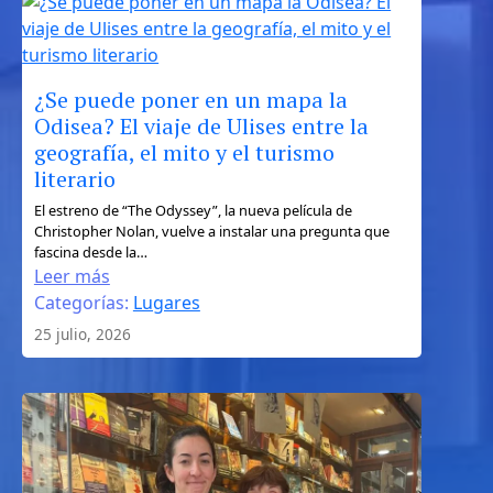
independiente
¿Se puede poner en un mapa la
Odisea? El viaje de Ulises entre la
geografía, el mito y el turismo
literario
:
El estreno de “The Odyssey”, la nueva película de
Christopher Nolan, vuelve a instalar una pregunta que
¿Se
fascina desde la…
puede
Leer más
poner
Categorías:
Lugares
en
25 julio, 2026
un
mapa
la
Odisea?
El
viaje