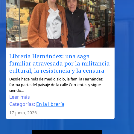
de
Ulises
entre
la
geografía,
el
mito
y
Librería Hernández: una saga
el
familiar atravesada por la militancia
turismo
cultural, la resistencia y la censura
literario
:
Desde hace más de medio siglo, la familia Hernández
forma parte del paisaje de la calle Corrientes y sigue
Librería
siendo…
Hernández:
Leer más
una
Categorías:
En la librería
saga
17 junio, 2026
familiar
atravesada
por