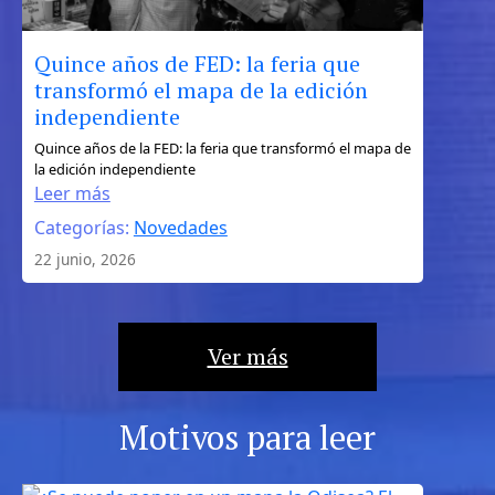
Quince años de FED: la feria que
transformó el mapa de la edición
independiente
:
Quince años de la FED: la feria que transformó el mapa de
la edición independiente
Quince
Leer más
años
Categorías:
Novedades
de
FED:
22 junio, 2026
la
feria
que
Ver más
transformó
el
mapa
Motivos para leer
de
la
edición