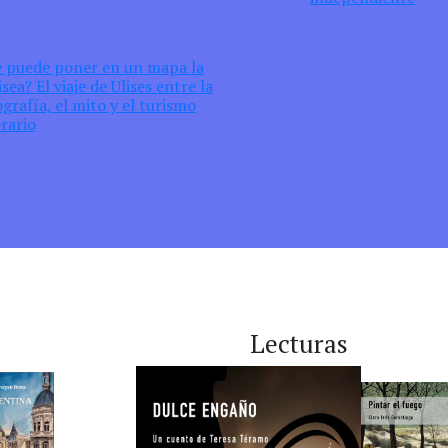
e puede poner en un mapa la
sea? El viaje de Ulises entre la
grafía, el mito y el turismo
erario
Lecturas