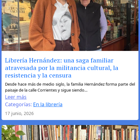
Librería Hernández: una saga familiar
atravesada por la militancia cultural, la
resistencia y la censura
:
Desde hace más de medio siglo, la familia Hernández forma parte del
paisaje de la calle Corrientes y sigue siendo…
Librería
Leer más
Hernández:
Categorías:
En la librería
una
17 junio, 2026
saga
familiar
atravesada
por