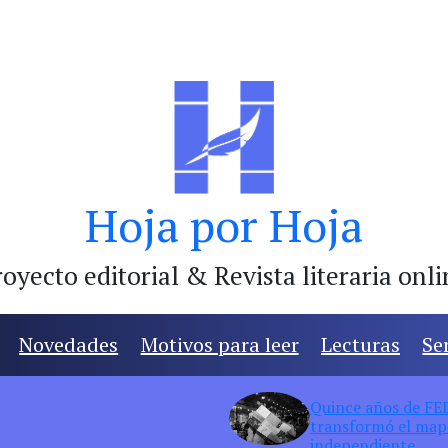
Hoja por Hoja
oyecto editorial & Revista literaria onl
Novedades
Motivos para leer
Lecturas
Se
Quince años de FED:
transformó el mapa
independiente