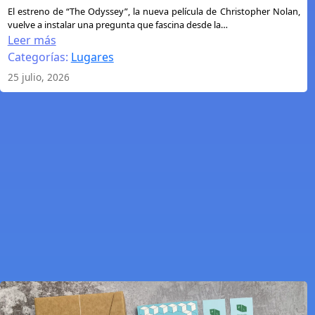
:
El estreno de “The Odyssey”, la nueva película de Christopher Nolan,
vuelve a instalar una pregunta que fascina desde la…
¿Se
Leer más
puede
Categorías:
Lugares
poner
25 julio, 2026
en
un
mapa
la
Odisea?
El
viaje
de
Ulises
entre
la
geografía,
el
mito