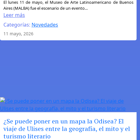
:
El lunes 11 de mayo, el Museo de Arte Latinoamericano de Buenos
Aires (MALBA) fue el escenario de un evento…
Mo
Leer más
Yan
Categorías:
Novedades
y
los
11 mayo, 2026
vínculos
literarios
entre
China
y
la
Argentina
¿Se puede poner en un mapa la Odisea? El
viaje de Ulises entre la geografía, el mito y el
turismo literario