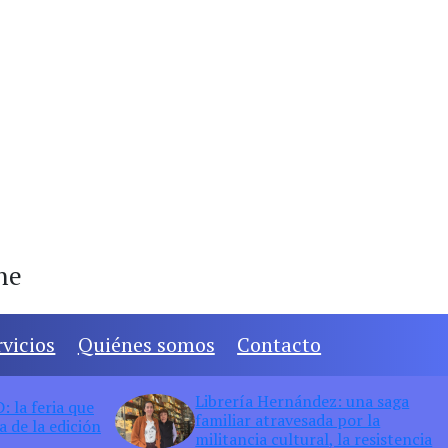
ine
rvicios
Quiénes somos
Contacto
Librería Hernández: una saga
 la feria que
familiar atravesada por la
 de la edición
militancia cultural, la resistencia