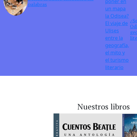
palabras
¿S
Odi
geo
lit
Nuestros libros