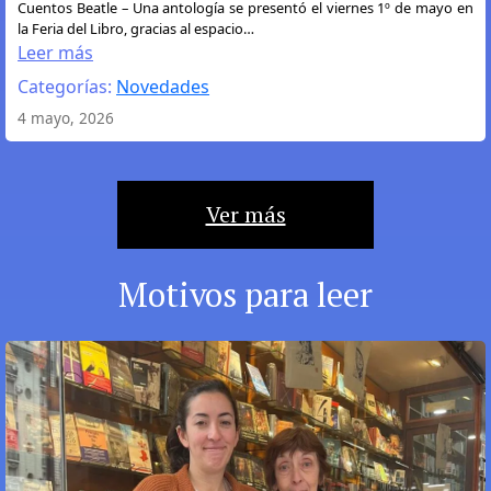
:
Cuentos Beatle – Una antología se presentó el viernes 1º de mayo en
la Feria del Libro, gracias al espacio…
Los
Leer más
Cuentos
Categorías:
Novedades
Beatle
se
4 mayo, 2026
presentaron
en
la
Ver más
Feria
del
Libro
Motivos para leer
de
Buenos
Aires