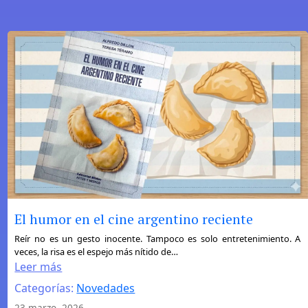
y
Cultura
Gráfica
El humor en el cine argentino reciente
:
Reír no es un gesto inocente. Tampoco es solo entretenimiento. A
veces, la risa es el espejo más nítido de…
El
Leer más
humor
Categorías:
Novedades
en
el
23 marzo, 2026