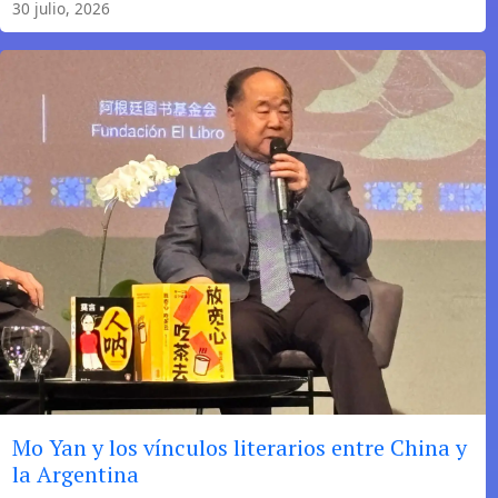
30 julio, 2026
las
palabras
Mo Yan y los vínculos literarios entre China y
la Argentina