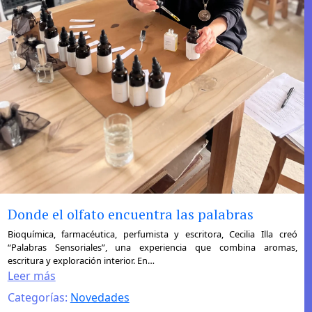
Donde el olfato encuentra las palabras
:
Bioquímica, farmacéutica, perfumista y escritora, Cecilia Illa creó
“Palabras Sensoriales”, una experiencia que combina aromas,
Donde
escritura y exploración interior. En…
el
Leer más
olfato
Categorías:
Novedades
encuentra