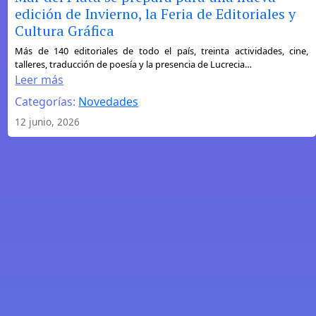
edición de Invierno, la Feria de Editoriales y
Cultura Gráfica
:
Más de 140 editoriales de todo el país, treinta actividades, cine,
talleres, traducción de poesía y la presencia de Lucrecia…
Mar
Leer más
del
Categorías:
Novedades
Plata
se
12 junio, 2026
prepara
para
una
nueva
edición
de
Invierno,
la
Feria
de
Editoriales