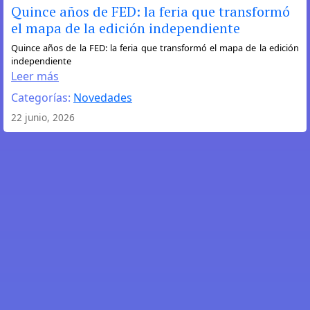
Quince años de FED: la feria que transformó
el mapa de la edición independiente
:
Quince años de la FED: la feria que transformó el mapa de la edición
independiente
Quince
Leer más
años
Categorías:
Novedades
de
FED:
22 junio, 2026
la
feria
que
transformó
el
mapa
de
la
edición
independiente