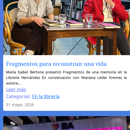
Fragmentos para reconstruir una vida
:
María Isabel Bertone presentó Fragmentos de una memoria en la
Librería Hernández En conversación con Mariana Leder Kremer, la
Fragmentos
autora…
para
Leer más
reconstruir
Categorías:
En la librería
una
31 mayo, 2026
vida