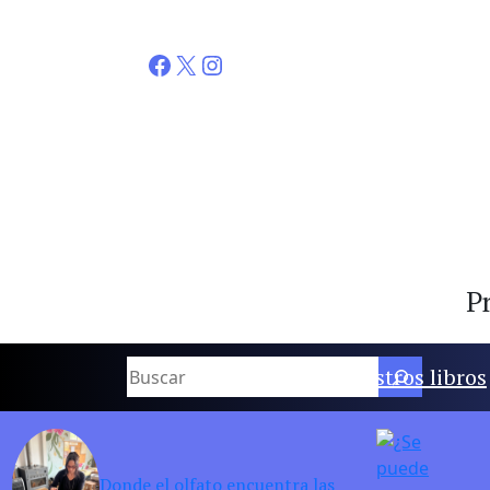
Facebook
X
Instagram
Pr
Buscar
Nuestros libros
Donde el olfato encuentra las