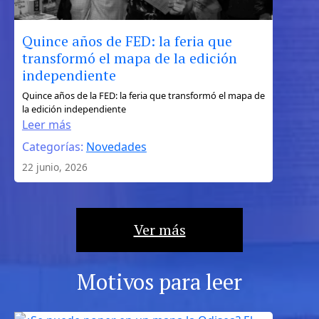
Quince años de FED: la feria que
transformó el mapa de la edición
independiente
:
Quince años de la FED: la feria que transformó el mapa de
la edición independiente
Quince
Leer más
años
Categorías:
Novedades
de
FED:
22 junio, 2026
la
feria
que
Ver más
transformó
el
mapa
Motivos para leer
de
la
edición