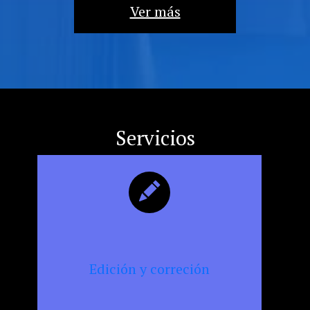
la
Ver más
militancia
cultural,
la
resistencia
y
la
censura
Servicios
Edición y correción