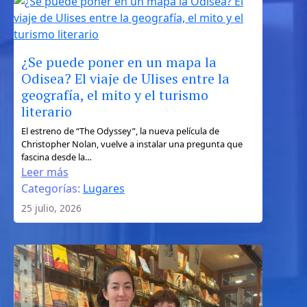
independiente
¿Se puede poner en un mapa la
Odisea? El viaje de Ulises entre la
geografía, el mito y el turismo
literario
:
El estreno de “The Odyssey”, la nueva película de
Christopher Nolan, vuelve a instalar una pregunta que
¿Se
fascina desde la…
puede
Leer más
poner
Categorías:
Lugares
en
25 julio, 2026
un
mapa
la
Odisea?
El
viaje