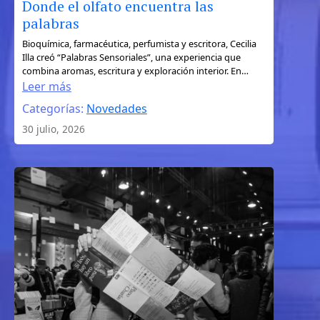
Donde el olfato encuentra las
palabras
:
Bioquímica, farmacéutica, perfumista y escritora, Cecilia
Illa creó “Palabras Sensoriales”, una experiencia que
Donde
combina aromas, escritura y exploración interior. En…
el
Leer más
olfato
Categorías:
Novedades
encuentra
30 julio, 2026
las
palabras