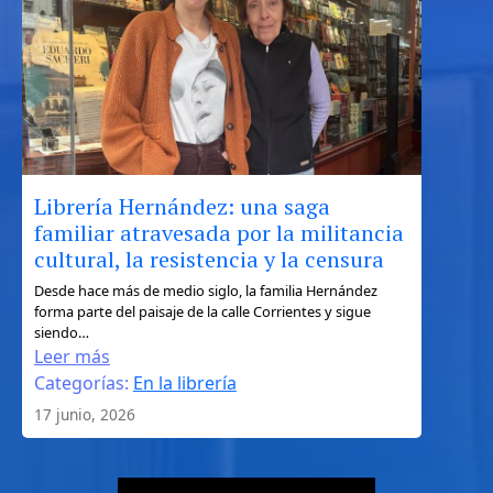
de
Ulises
entre
la
geografía,
el
mito
y
Librería Hernández: una saga
el
familiar atravesada por la militancia
turismo
cultural, la resistencia y la censura
literario
:
Desde hace más de medio siglo, la familia Hernández
forma parte del paisaje de la calle Corrientes y sigue
Librería
siendo…
Hernández:
Leer más
una
Categorías:
En la librería
saga
17 junio, 2026
familiar
atravesada
por