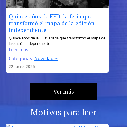
Quince años de FED: la feria que
transformó el mapa de la edición
independiente
:
Quince años de la FED: la feria que transformó el mapa de
la edición independiente
Quince
Leer más
años
Categorías:
Novedades
de
FED:
22 junio, 2026
la
feria
que
Ver más
transformó
el
mapa
Motivos para leer
de
la
edición