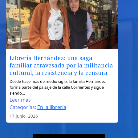
de
Ulises
entre
la
geografía,
el
mito
y
Librería Hernández: una saga
el
familiar atravesada por la militancia
turismo
cultural, la resistencia y la censura
literario
:
Desde hace más de medio siglo, la familia Hernández
forma parte del paisaje de la calle Corrientes y sigue
Librería
siendo…
Hernández:
Leer más
una
Categorías:
En la librería
saga
17 junio, 2026
familiar
atravesada
por