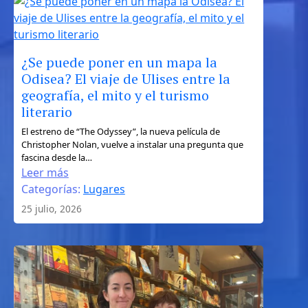
independiente
¿Se puede poner en un mapa la
Odisea? El viaje de Ulises entre la
geografía, el mito y el turismo
literario
:
El estreno de “The Odyssey”, la nueva película de
Christopher Nolan, vuelve a instalar una pregunta que
¿Se
fascina desde la…
puede
Leer más
poner
Categorías:
Lugares
en
25 julio, 2026
un
mapa
la
Odisea?
El
viaje