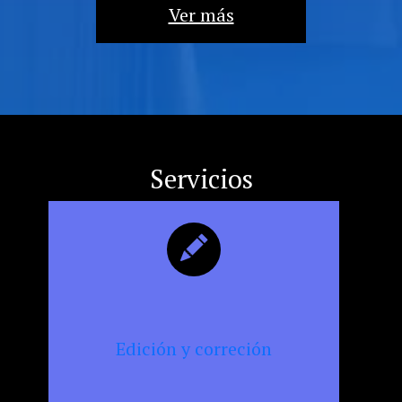
la
Ver más
militancia
cultural,
la
resistencia
y
la
censura
Servicios
Edición y correción