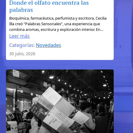
Donde el olfato encuentra las
palabras
:
Bioquímica, farmacéutica, perfumista y escritora, Cecilia
Illa creó “Palabras Sensoriales”, una experiencia que
Donde
combina aromas, escritura y exploración interior. En…
el
Leer más
olfato
Categorías:
Novedades
encuentra
30 julio, 2026
las
palabras