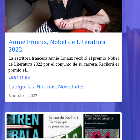
Annie Ernaux, Nobel de Literatura
2022
:
La escritora francesa Annie Ernaux recibió el premio Nobel
de Literatura 2022 por el conjunto de su carrera. Recibirá el
Annie
premio el…
Ernaux,
Leer más
Nobel
Categorías:
Noticias
, 
Novedades
de
Literatura
6 octubre, 2022
2022