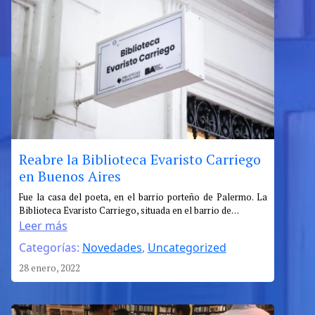
Reabre la Biblioteca Evaristo Carriego
en Buenos Aires
:
Fue la casa del poeta, en el barrio porteño de Palermo. La
Biblioteca Evaristo Carriego, situada en el barrio de…
Reabre
Leer más
la
Categorías:
Novedades
, 
Uncategorized
Biblioteca
Evaristo
28 enero, 2022
Carriego
en