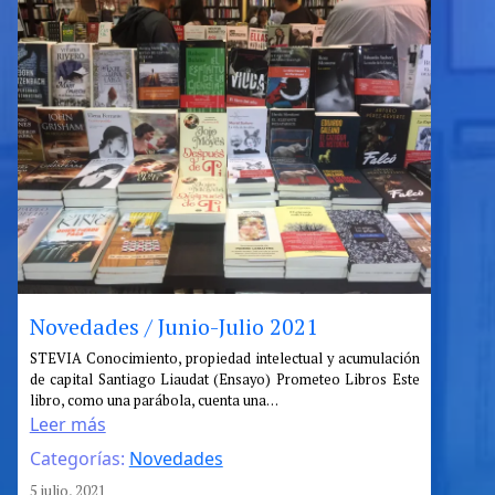
Buenos
Aires
Novedades / Junio-Julio 2021
:
STEVIA Conocimiento, propiedad intelectual y acumulación
de capital Santiago Liaudat (Ensayo) Prometeo Libros Este
Novedades
libro, como una parábola, cuenta una…
/
Leer más
Junio-
Categorías:
Novedades
Julio
2021
5 julio, 2021