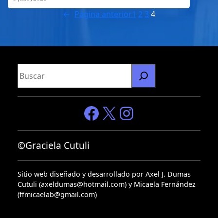
←
Página anterior
1
2
3
4
B
u
s
c
Facebook
X
Instagram
a
r
©Graciela Cutuli
Sitio web diseñado y desarrollado por Axel J. Dumas
Cutuli (axeldumas@hotmail.com) y Micaela Fernández
(ffmicaelab@gmail.com)