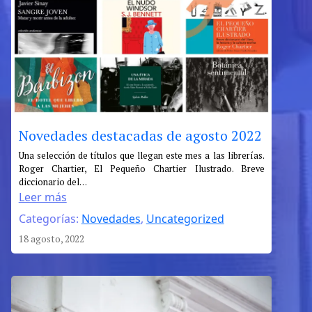
Novedades destacadas de agosto 2022
:
Una selección de títulos que llegan este mes a las librerías.
Roger Chartier, El Pequeño Chartier Ilustrado. Breve
Novedades
diccionario del…
destacadas
Leer más
de
Categorías:
Novedades
, 
Uncategorized
agosto
2022
18 agosto, 2022