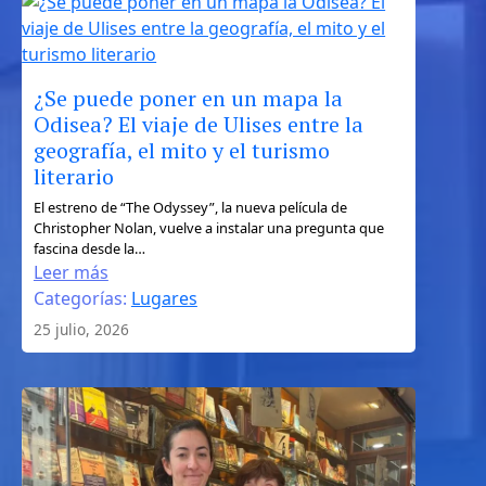
independiente
¿Se puede poner en un mapa la
Odisea? El viaje de Ulises entre la
geografía, el mito y el turismo
literario
:
El estreno de “The Odyssey”, la nueva película de
Christopher Nolan, vuelve a instalar una pregunta que
¿Se
fascina desde la…
puede
Leer más
poner
Categorías:
Lugares
en
25 julio, 2026
un
mapa
la
Odisea?
El
viaje