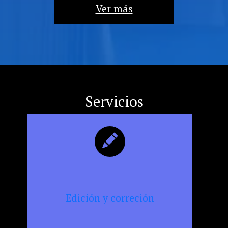
la
Ver más
militancia
cultural,
la
resistencia
y
la
censura
Servicios
Edición y correción