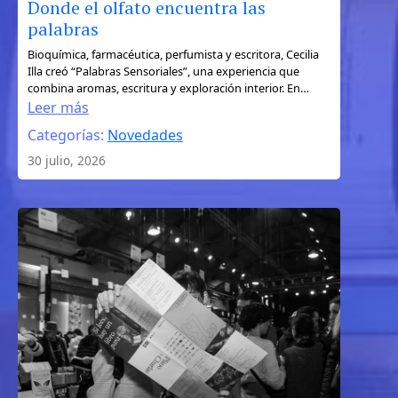
Donde el olfato encuentra las
palabras
:
Bioquímica, farmacéutica, perfumista y escritora, Cecilia
Illa creó “Palabras Sensoriales”, una experiencia que
Donde
combina aromas, escritura y exploración interior. En…
el
Leer más
olfato
Categorías:
Novedades
encuentra
30 julio, 2026
las
palabras