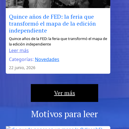
Quince años de FED: la feria que
transformó el mapa de la edición
independiente
:
Quince años de la FED: la feria que transformó el mapa de
la edición independiente
Quince
Leer más
años
Categorías:
Novedades
de
FED:
22 junio, 2026
la
feria
que
Ver más
transformó
el
mapa
Motivos para leer
de
la
edición