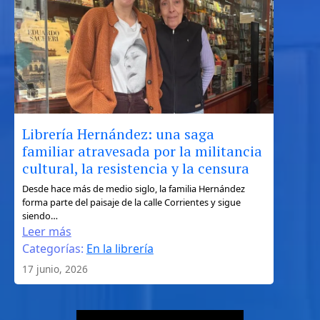
de
Ulises
entre
la
geografía,
el
mito
y
Librería Hernández: una saga
el
familiar atravesada por la militancia
turismo
cultural, la resistencia y la censura
literario
:
Desde hace más de medio siglo, la familia Hernández
forma parte del paisaje de la calle Corrientes y sigue
Librería
siendo…
Hernández:
Leer más
una
Categorías:
En la librería
saga
17 junio, 2026
familiar
atravesada
por