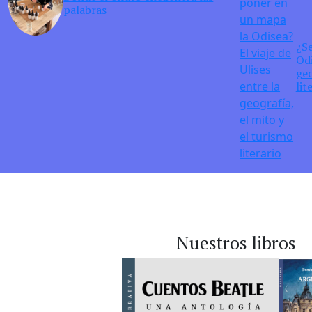
palabras
¿S
Odi
geo
lit
Nuestros libros