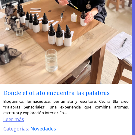
Donde el olfato encuentra las palabras
:
Bioquímica, farmacéutica, perfumista y escritora, Cecilia Illa creó
“Palabras Sensoriales”, una experiencia que combina aromas,
Donde
escritura y exploración interior. En…
el
Leer más
olfato
Categorías:
Novedades
encuentra