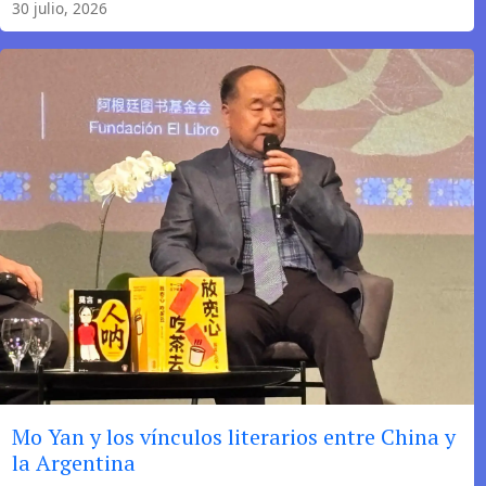
30 julio, 2026
las
palabras
Mo Yan y los vínculos literarios entre China y
la Argentina