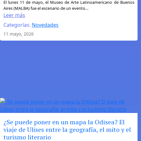
:
El lunes 11 de mayo, el Museo de Arte Latinoamericano de Buenos
Aires (MALBA) fue el escenario de un evento…
Mo
Leer más
Yan
Categorías:
Novedades
y
los
11 mayo, 2026
vínculos
literarios
entre
China
y
la
Argentina
¿Se puede poner en un mapa la Odisea? El
viaje de Ulises entre la geografía, el mito y el
turismo literario