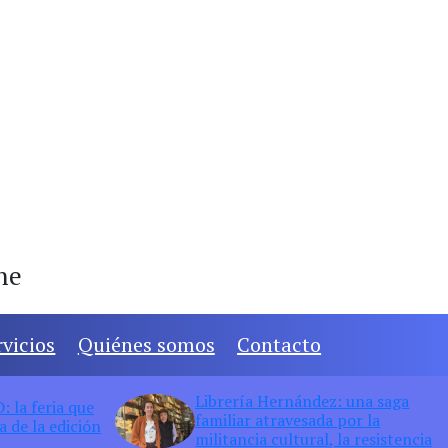
ine
rvicios
Quiénes somos
Contacto
Librería Hernández: una saga
 la feria que
familiar atravesada por la
 de la edición
militancia cultural, la resistencia