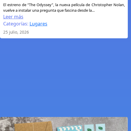
:
El estreno de “The Odyssey”, la nueva película de Christopher Nolan,
vuelve a instalar una pregunta que fascina desde la…
¿Se
Leer más
puede
Categorías:
Lugares
poner
25 julio, 2026
en
un
mapa
la
Odisea?
El
viaje
de
Ulises
entre
la
geografía,
el
mito