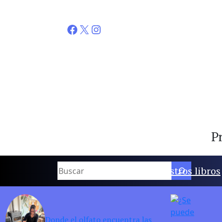
Facebook
X
Instagram
Pr
Buscar
Nuestros libros
Donde el olfato encuentra las