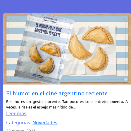
y
Cultura
Gráfica
El humor en el cine argentino reciente
:
Reír no es un gesto inocente. Tampoco es solo entretenimiento. A
veces, la risa es el espejo más nítido de…
El
Leer más
humor
Categorías:
Novedades
en
el
23 marzo, 2026