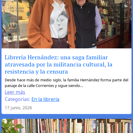
Librería Hernández: una saga familiar
atravesada por la militancia cultural, la
resistencia y la censura
:
Desde hace más de medio siglo, la familia Hernández forma parte del
paisaje de la calle Corrientes y sigue siendo…
Librería
Leer más
Hernández:
Categorías:
En la librería
una
17 junio, 2026
saga
familiar
atravesada
por