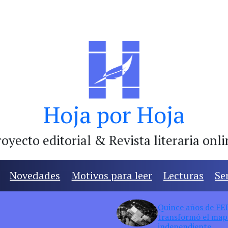
Hoja por Hoja
oyecto editorial & Revista literaria onl
Novedades
Motivos para leer
Lecturas
Se
Quince años de FED:
transformó el mapa
independiente