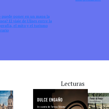
e puede poner en un mapa la
sea? El viaje de Ulises entre la
grafía, el mito y el turismo
erario
Lecturas