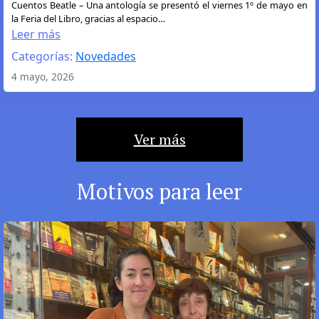
:
Cuentos Beatle – Una antología se presentó el viernes 1º de mayo en
la Feria del Libro, gracias al espacio…
Los
Leer más
Cuentos
Categorías:
Novedades
Beatle
se
4 mayo, 2026
presentaron
en
la
Ver más
Feria
del
Libro
Motivos para leer
de
Buenos
Aires