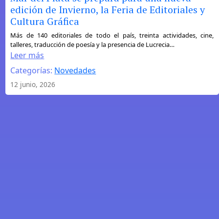
edición de Invierno, la Feria de Editoriales y
Cultura Gráfica
:
Más de 140 editoriales de todo el país, treinta actividades, cine,
talleres, traducción de poesía y la presencia de Lucrecia…
Mar
Leer más
del
Categorías:
Novedades
Plata
se
12 junio, 2026
prepara
para
una
nueva
edición
de
Invierno,
la
Feria
de
Editoriales