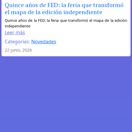
Quince años de FED: la feria que transformó
el mapa de la edición independiente
:
Quince años de la FED: la feria que transformó el mapa de la edición
independiente
Quince
Leer más
años
Categorías:
Novedades
de
FED:
22 junio, 2026
la
feria
que
transformó
el
mapa
de
la
edición
independiente