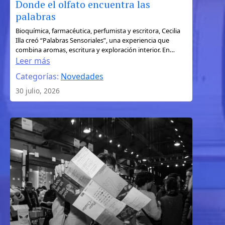
Donde el olfato encuentra las
palabras
:
Bioquímica, farmacéutica, perfumista y escritora, Cecilia
Illa creó “Palabras Sensoriales”, una experiencia que
Donde
combina aromas, escritura y exploración interior. En…
el
Leer más
olfato
Categorías:
Novedades
encuentra
30 julio, 2026
las
palabras