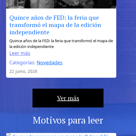
Quince años de FED: la feria que
transformó el mapa de la edición
independiente
:
Quince años de la FED: la feria que transformó el mapa de
la edición independiente
Quince
Leer más
años
Categorías:
Novedades
de
FED:
22 junio, 2026
la
feria
que
Ver más
transformó
el
mapa
Motivos para leer
de
la
edición