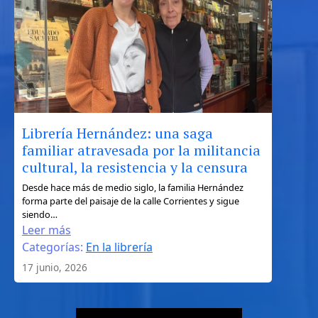
de
Ulises
entre
la
geografía,
el
mito
y
Librería Hernández: una saga
el
familiar atravesada por la militancia
turismo
cultural, la resistencia y la censura
literario
:
Desde hace más de medio siglo, la familia Hernández
forma parte del paisaje de la calle Corrientes y sigue
Librería
siendo…
Hernández:
Leer más
una
Categorías:
En la librería
saga
17 junio, 2026
familiar
atravesada
por