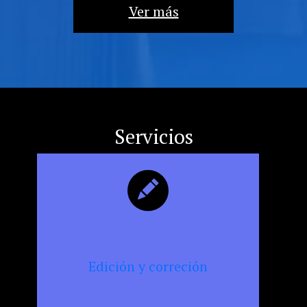
la
Ver más
militancia
cultural,
la
resistencia
y
la
censura
Servicios
Edición y correción