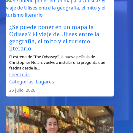
independiente
¿Se puede poner en un mapa la
Odisea? El viaje de Ulises entre la
geografía, el mito y el turismo
literario
:
El estreno de “The Odyssey”, la nueva película de
Christopher Nolan, vuelve a instalar una pregunta que
¿Se
fascina desde la…
puede
Leer más
poner
Categorías:
Lugares
en
25 julio, 2026
un
mapa
la
Odisea?
El
viaje