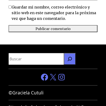
Guardar mi nombre, correo electrónico y
sitio web en este navegador para la próxima
vez que haga un comentario.
B
u
s
c
Facebook
X
Instagram
a
r
©Graciela Cutuli