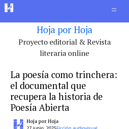
Saltar
al
contenido
Hoja por Hoja
Proyecto editorial & Revista
literaria online
La poesía como trinchera:
el documental que
recupera la historia de
Poesía Abierta
Hoja por Hoja
27 junio, 2025
Ficción audiovisual