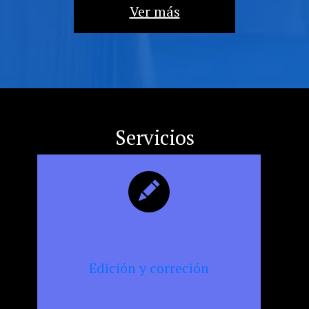
la
Ver más
militancia
cultural,
la
resistencia
y
la
censura
Servicios
Edición y correción