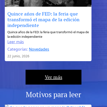
Quince años de FED: la feria que
transformó el mapa de la edición
independiente
:
Quince años de la FED: la feria que transformó el mapa de
la edición independiente
Quince
Leer más
años
Categorías:
Novedades
de
FED:
22 junio, 2026
la
feria
que
Ver más
transformó
el
mapa
Motivos para leer
de
la
edición