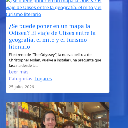
independiente
¿Se puede poner en un mapa la
Odisea? El viaje de Ulises entre la
geografía, el mito y el turismo
literario
:
El estreno de “The Odyssey”, la nueva película de
Christopher Nolan, vuelve a instalar una pregunta que
¿Se
fascina desde la…
puede
Leer más
poner
Categorías:
Lugares
en
25 julio, 2026
un
mapa
la
Odisea?
El
viaje