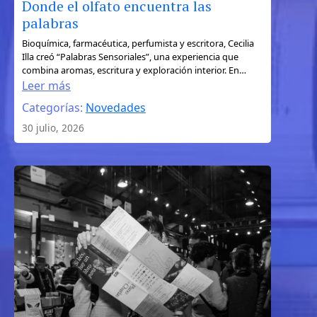
Donde el olfato encuentra las
palabras
:
Bioquímica, farmacéutica, perfumista y escritora, Cecilia
Illa creó “Palabras Sensoriales”, una experiencia que
Donde
combina aromas, escritura y exploración interior. En…
el
Leer más
olfato
Categorías:
Novedades
encuentra
30 julio, 2026
las
palabras