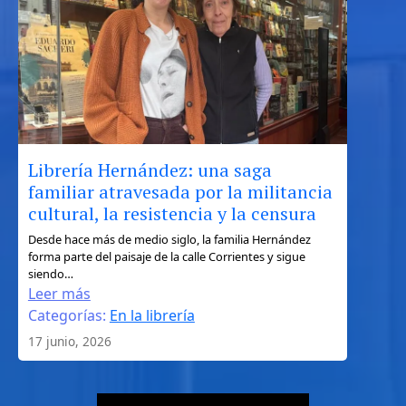
de
Ulises
entre
la
geografía,
el
mito
y
Librería Hernández: una saga
el
familiar atravesada por la militancia
turismo
cultural, la resistencia y la censura
literario
:
Desde hace más de medio siglo, la familia Hernández
forma parte del paisaje de la calle Corrientes y sigue
Librería
siendo…
Hernández:
Leer más
una
Categorías:
En la librería
saga
17 junio, 2026
familiar
atravesada
por