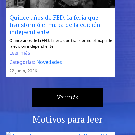
Quince años de FED: la feria que
transformó el mapa de la edición
independiente
:
Quince años de la FED: la feria que transformó el mapa de
la edición independiente
Quince
Leer más
años
Categorías:
Novedades
de
FED:
22 junio, 2026
la
feria
que
Ver más
transformó
el
mapa
Motivos para leer
de
la
edición