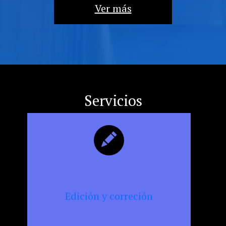
la
Ver más
militancia
cultural,
la
resistencia
y
la
censura
Servicios
Edición y correción