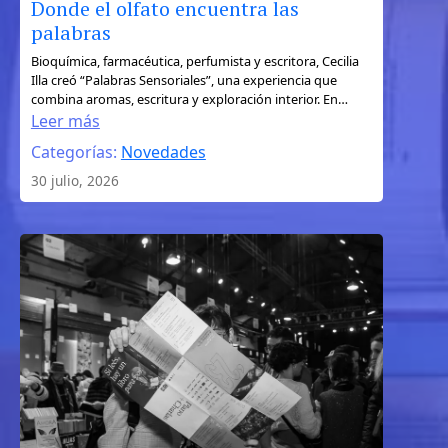
Donde el olfato encuentra las
palabras
:
Bioquímica, farmacéutica, perfumista y escritora, Cecilia
Illa creó “Palabras Sensoriales”, una experiencia que
Donde
combina aromas, escritura y exploración interior. En…
el
Leer más
olfato
Categorías:
Novedades
encuentra
30 julio, 2026
las
palabras