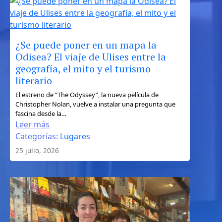
independiente
¿Se puede poner en un mapa la
Odisea? El viaje de Ulises entre la
geografía, el mito y el turismo
literario
:
El estreno de “The Odyssey”, la nueva película de
Christopher Nolan, vuelve a instalar una pregunta que
¿Se
fascina desde la…
puede
Leer más
poner
Categorías:
Lugares
en
25 julio, 2026
un
mapa
la
Odisea?
El
viaje