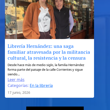
de
Ulises
entre
la
geografía,
el
mito
y
Librería Hernández: una saga
el
familiar atravesada por la militancia
turismo
cultural, la resistencia y la censura
literario
:
Desde hace más de medio siglo, la familia Hernández
forma parte del paisaje de la calle Corrientes y sigue
Librería
siendo…
Hernández:
Leer más
una
Categorías:
En la librería
saga
17 junio, 2026
familiar
atravesada
por