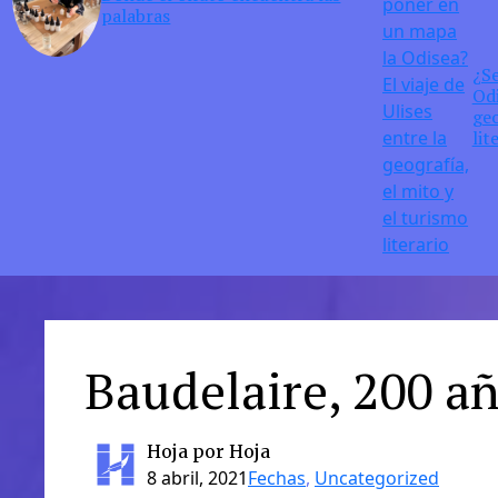
palabras
¿S
Odi
geo
lit
Baudelaire, 200 a
Hoja por Hoja
8 abril, 2021
Fechas
, 
Uncategorized