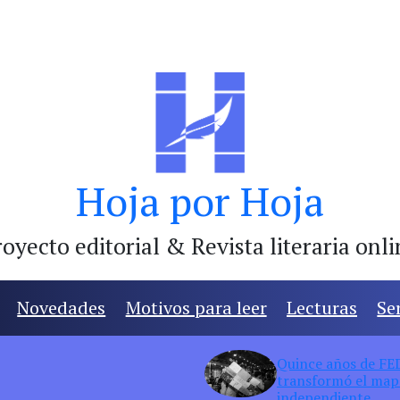
Hoja por Hoja
oyecto editorial & Revista literaria onl
Novedades
Motivos para leer
Lecturas
Se
Quince años de FED:
transformó el mapa
independiente