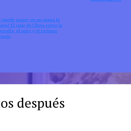
e puede poner en un mapa la
sea? El viaje de Ulises entre la
grafía, el mito y el turismo
erario
ños después