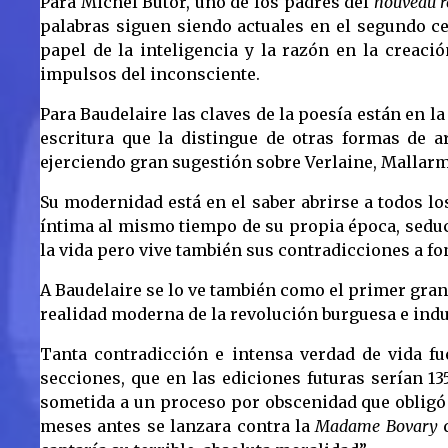
Para Michel Butor, uno de los padres del
nouveau 
palabras siguen siendo actuales en el segundo ce
papel de la inteligencia y la razón en la creaci
impulsos del inconsciente.
Para Baudelaire las claves de la poesía están en l
escritura que la distingue de otras formas de a
ejerciendo gran sugestión sobre Verlaine, Mallarmé
Su modernidad está en el saber abrirse a todos l
íntima al mismo tiempo de su propia época, seduc
la vida pero vive también sus contradicciones a fo
A Baudelaire se lo ve también como el primer gran
realidad moderna de la revolución burguesa e indust
Tanta contradicción e intensa verdad de vida fu
secciones, que en las ediciones futuras serían 13
sometida a un proceso por obscenidad que obligó 
meses antes se lanzara contra la
Madame Bovary
d