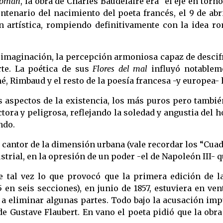
roman
, la obra de Charles Baudelaire era “el eje en torn
ntenario del nacimiento del poeta francés, el 9 de abr
ón artística, rompiendo definitivamente con la idea r
a imaginación, la percepción armoniosa capaz de descifr
rte. La poética de sus
Flores del mal
influyó notableme
, Rimbaud y el resto de la poesía francesa -y europea- 
os aspectos de la existencia, los más puros pero tambi
tora y peligrosa, reflejando la soledad y angustia del
ndo.
 cantor de la dimensión urbana (vale recordar los “Cuad
rial, en la opresión de un poder -el de Napoleón III- qu
e tal vez lo que provocó que la primera edición de 
5 en seis secciones), en junio de 1857, estuviera en ve
a eliminar algunas partes. Todo bajo la acusación im
e Gustave Flaubert. En vano el poeta pidió que la obra