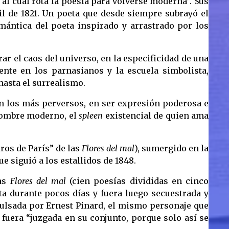
o al cual rota la poesía para volverse moderna”. Sus
il de 1821. Un poeta que desde siempre subrayó el
omántica del poeta inspirado y arrastrado por los
ar el caos del universo, en la especificidad de una
nte en los parnasianos y la escuela simbolista,
hasta el surrealismo.
én los más perversos, en ser expresión poderosa e
 hombre moderno, el
spleen
existencial de quien ama
ros de París” de las
Flores del mal
), sumergido en la
e siguió a los estallidos de 1848.
las
Flores del mal
(cien poesías divididas en cinco
nta durante pocos días y fuera luego secuestrada y
pulsada por Ernest Pinard, el mismo personaje que
 fuera “juzgada en su conjunto, porque solo así se