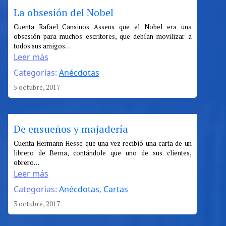
La obsesión del Nobel
:
Cuenta Rafael Cansinos Assens que el Nobel era una
obsesión para muchos escritores, que debían movilizar a
La
todos sus amigos…
obsesión
Leer más
del
Categorías:
Anécdotas
Nobel
5 octubre, 2017
De ensueños y majadería
:
Cuenta Hermann Hesse que una vez recibió una carta de un
librero de Berna, contándole que uno de sus clientes,
De
obrero…
ensueños
Leer más
y
Categorías:
Anécdotas
, 
Cartas
majadería
3 octubre, 2017