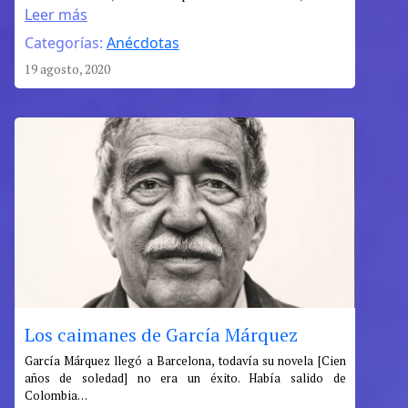
Hermann
Leer más
Hesse
Categorías:
Anécdotas
¿ensueños
o
19 agosto, 2020
tonterías?
Los caimanes de García Márquez
:
García Márquez llegó a Barcelona, todavía su novela [Cien
años de soledad] no era un éxito. Había salido de
Los
Colombia…
caimanes