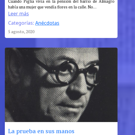
:
Cuando Piglia vivía en la pensión del barrio de Almagro
había una mujer que vendía flores en la calle. No…
Piglia,
Leer más
Abraham
Categorías:
Anécdotas
y
la
5 agosto, 2020
voz
de
Macedonio
La prueba en sus manos