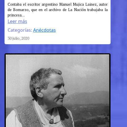
:
Contaba el escritor argentino Manuel Mujica Lainez, autor
de Bomarzo, que en el archivo de La Nación trabajaba la
La
princesa…
prueba
Leer más
en
Categorías:
Anécdotas
sus
manos
30 julio, 2020