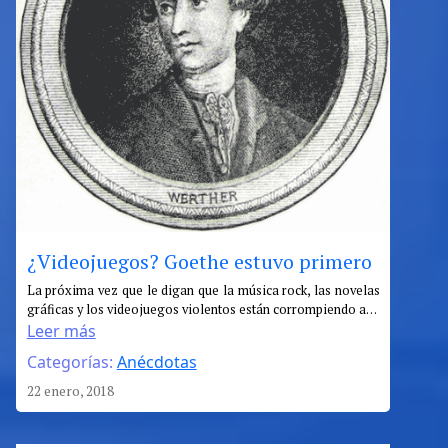
¿Videojuegos? Goethe estuvo primero
:
La próxima vez que le digan que la música rock, las novelas
gráficas y los videojuegos violentos están corrompiendo a…
¿Videojuegos?
Leer más
Goethe
Categorías:
Anécdotas
estuvo
primero
22 enero, 2018