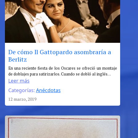
De cómo Il Gattopardo asombraría a
Berlitz
:
En una reciente fiesta de los Oscares se ofreció un montaje
de doblajes para satirizarlos. Cuando se dobló al inglés…
De
Leer más
cómo
Categorías:
Anécdotas
Il
Gattopardo
12 marzo, 2019
asombraría
a
Berlitz