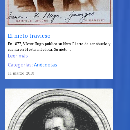
El nieto travieso
:
En 1877, Víctor Hugo publica su libro El arte de ser abuelo y
cuenta en él esta anécdota: Su nieto…
El
Leer más
nieto
Categorías:
Anécdotas
travieso
11 marzo, 2018