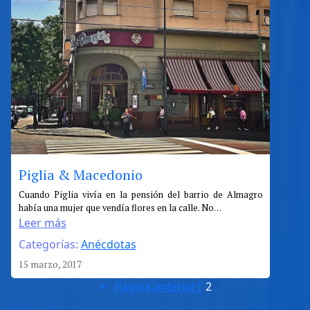
Piglia & Macedonio
:
Cuando Piglia vivía en la pensión del barrio de Almagro
había una mujer que vendía flores en la calle. No…
Piglia
Leer más
&
Categorías:
Anécdotas
Macedonio
15 marzo, 2017
←
Página anterior
1
2