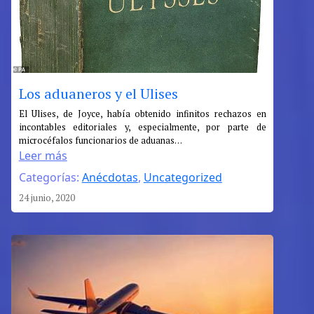
Los aduaneros y el Ulises
:
El Ulises, de Joyce, había obtenido infinitos rechazos en
incontables editoriales y, especialmente, por parte de
Los
microcéfalos funcionarios de aduanas…
aduaneros
Leer más
y
Categorías:
Anécdotas
, 
Uncategorized
el
Ulises
24 junio, 2020