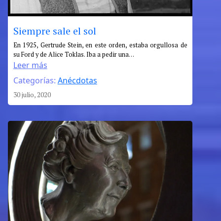
Siempre sale el sol
:
En 1925, Gertrude Stein, en este orden, estaba orgullosa de
su Ford y de Alice Toklas. Iba a pedir una…
Siempre
Leer más
sale
Categorías:
Anécdotas
el
sol
30 julio, 2020