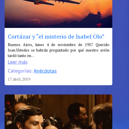
Cortázar y “el misterio de Isabel Olo”
:
Buenos Aires, lunes 4 de noviembre de 1957 Querido
Jean:Ustedes se habrán preguntado por qué nuestro avión
Cortázar
tardó tanto en…
y
Leer más
“el
Categorías:
Anécdotas
misterio
de
17 abril, 2019
Isabel
Olo”