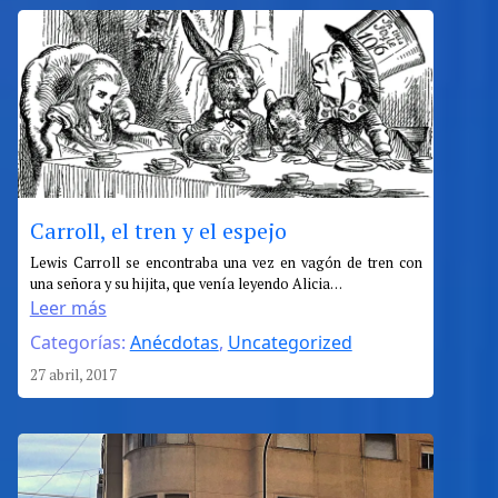
Carroll, el tren y el espejo
:
Lewis Carroll se encontraba una vez en vagón de tren con
una señora y su hijita, que venía leyendo Alicia…
Carroll,
Leer más
el
Categorías:
Anécdotas
, 
Uncategorized
tren
y
27 abril, 2017
el
espejo