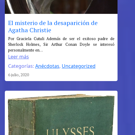
El misterio de la desaparición de
Agatha Christie
:
Por Graciela Cutuli Además de ser el exitoso padre de
Sherlock Holmes, Sir Arthur Conan Doyle se interesó
El
personalmente en…
misterio
Leer más
de
Categorías:
Anécdotas
, 
Uncategorized
la
desaparición
6 julio, 2020
de
Agatha
Christie