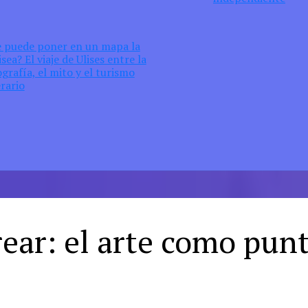
e puede poner en un mapa la
sea? El viaje de Ulises entre la
grafía, el mito y el turismo
erario
rear: el arte como pun