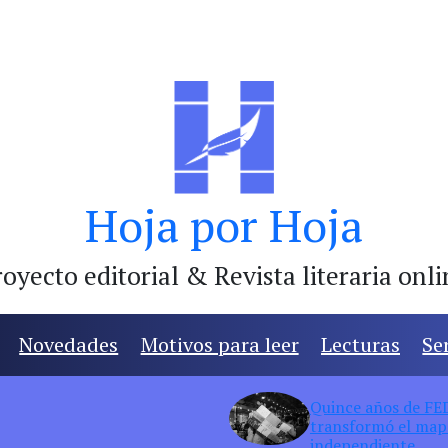
Hoja por Hoja
oyecto editorial & Revista literaria onl
Novedades
Motivos para leer
Lecturas
Se
Quince años de FED:
transformó el mapa
independiente