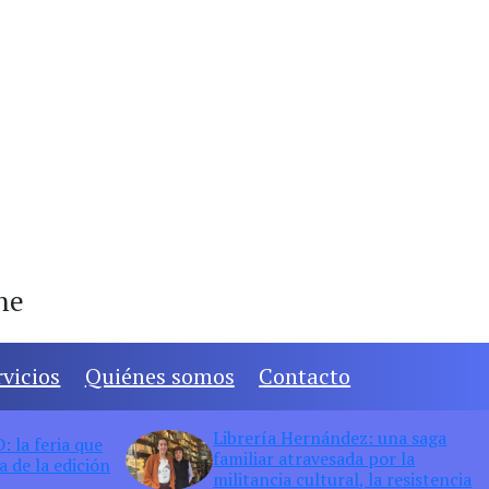
ine
rvicios
Quiénes somos
Contacto
Librería Hernández: una saga
 la feria que
familiar atravesada por la
 de la edición
militancia cultural, la resistencia