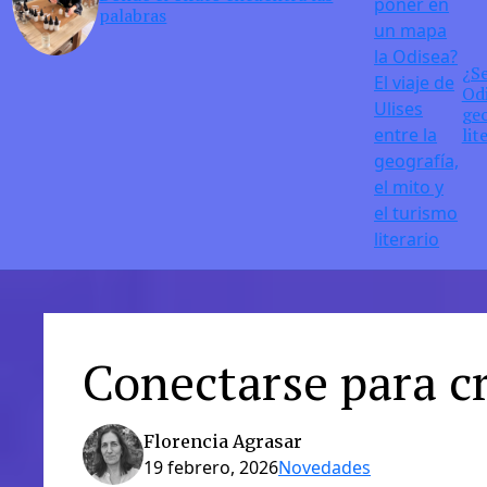
palabras
¿S
Odi
geo
lit
Conectarse para c
Florencia Agrasar
19 febrero, 2026
Novedades