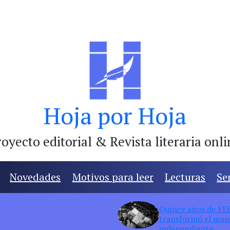
Hoja por Hoja
oyecto editorial & Revista literaria onl
Novedades
Motivos para leer
Lecturas
Se
Quince años de FED:
transformó el mapa
independiente