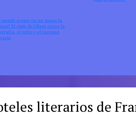
e puede poner en un mapa la
sea? El viaje de Ulises entre la
grafía, el mito y el turismo
erario
teles literarios de Fr