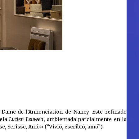
e-Dame-de-l’Annonciation de Nancy. Este refinado
vela
Lucien Leuwen
, ambientada parcialmente en la
se, Scrisse, Amò» (“Vivió, escribió, amó”).