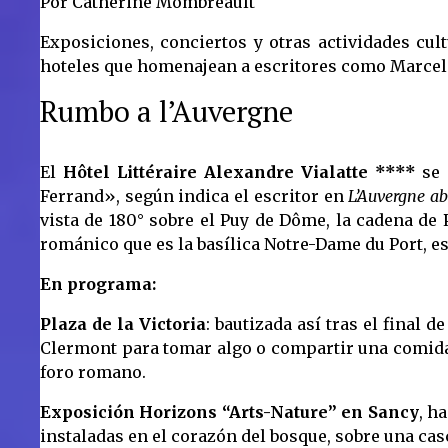
Por Catherine Mombreault
Exposiciones, conciertos y otras actividades cul
hoteles que homenajean a escritores como Marcel 
Rumbo a l’Auvergne
El
Hôtel Littéraire Alexandre Vialatte ****
se 
Ferrand», según indica el escritor en
L’Auvergne ab
vista de 180° sobre el Puy de Dôme, la cadena de P
románico que es la basílica Notre-Dame du Port, es 
En programa:
Plaza de la Victoria
: bautizada así tras el final
Clermont para tomar algo o compartir una comida
foro romano.
Exposición Horizons “Arts-Nature” en Sancy
, h
instaladas en el corazón del bosque, sobre una casc