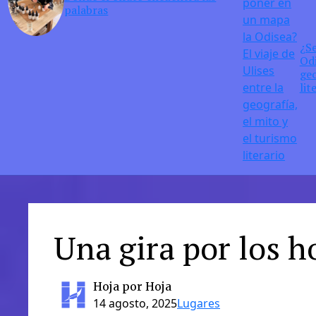
palabras
¿S
Odi
geo
lit
Una gira por los ho
Hoja por Hoja
14 agosto, 2025
Lugares