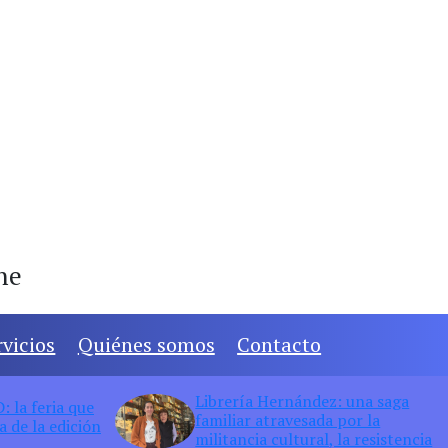
ine
rvicios
Quiénes somos
Contacto
Librería Hernández: una saga
 la feria que
familiar atravesada por la
 de la edición
militancia cultural, la resistencia