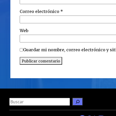
Correo electrónico
*
Web
Guardar mi nombre, correo electrónico y sit
B
u
s