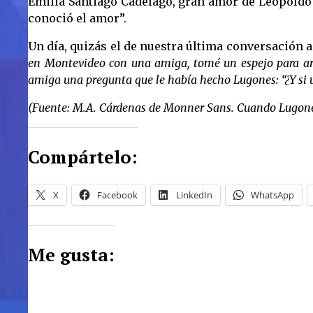
Emilia Santiago Cadelago, gran amor de Leopoldo
conoció el amor”.
Un día, quizás el de nuestra última conversación a
en Montevideo con una amiga, tomé un espejo para arr
amiga una pregunta que le había hecho Lugones: “¿Y si u
(Fuente: M.A. Cárdenas de Monner Sans. Cuando Lugone
Compártelo:
X
Facebook
LinkedIn
WhatsApp
Me gusta: