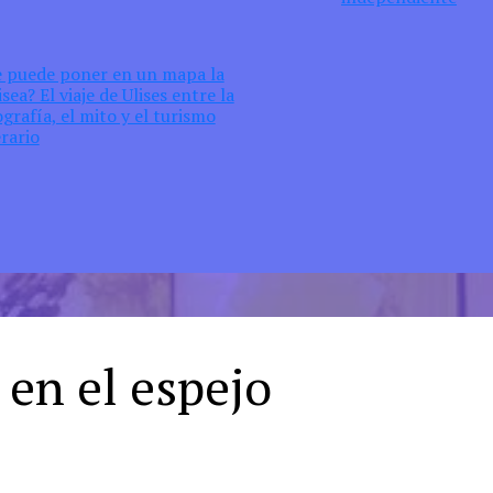
e puede poner en un mapa la
sea? El viaje de Ulises entre la
grafía, el mito y el turismo
erario
en el espejo