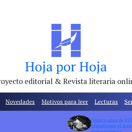
Hoja por Hoja
oyecto editorial & Revista literaria onl
Novedades
Motivos para leer
Lecturas
Se
Quince años de FED:
transformó el mapa
independiente