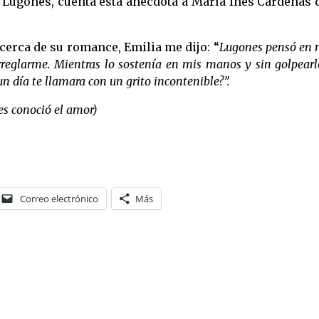
 Lugones, cuenta esta anécdota a María Inés Cárdenas 
cerca de su romance, Emilia me dijo: “
Lugones pensó en m
eglarme. Mientras lo sostenía en mis manos y sin golpearlo,
n día te llamara con un grito incontenible?”.
s conoció el amor)
Correo electrónico
Más