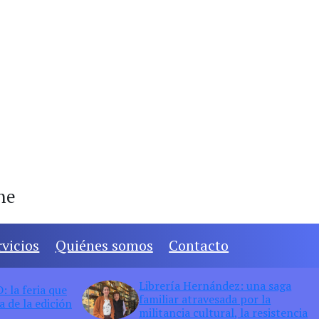
ine
rvicios
Quiénes somos
Contacto
Librería Hernández: una saga
 la feria que
familiar atravesada por la
 de la edición
militancia cultural, la resistencia