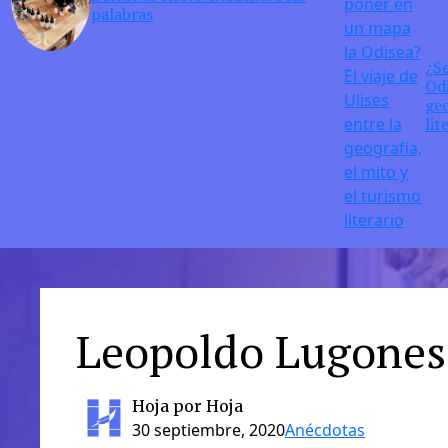
palabras
¿S
Odi
geo
lit
Leopoldo Lugones 
Hoja por Hoja
30 septiembre, 2020
Anécdotas