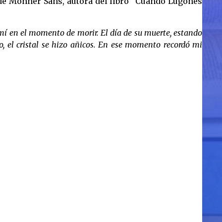
de Monner Sans, autora del libro “Cuando Lugones
í en el momento de morir. El día de su muerte, estando
 el cristal se hizo añicos. En ese momento recordó mi