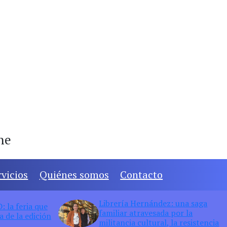
ine
rvicios
Quiénes somos
Contacto
Librería Hernández: una saga
 la feria que
familiar atravesada por la
 de la edición
militancia cultural, la resistencia