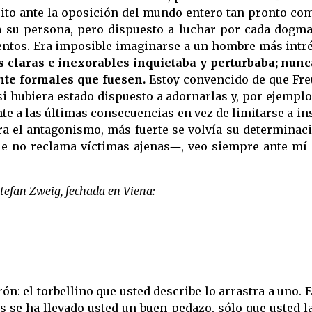
ito ante la oposición del mundo entero tan pronto como
u persona, pero dispuesto a luchar por cada dogma d
entos. Era imposible imaginarse a un hombre más intr
claras e inexorables inquietaba y perturbaba; nunca 
nte formales que fuesen.
Estoy convencido de que Fre
i hubiera estado dispuesto a adornarlas y, por ejemplo
te a las últimas consecuencias en vez de limitarse a in
 era el antagonismo, más fuerte se volvía su determina
e no reclama víctimas ajenas―, veo siempre ante mí e
Stefan Zweig, fechada en Viena:
ón: el torbellino que usted describe lo arrastra a uno.
se ha llevado usted un buen pedazo, sólo que usted la 