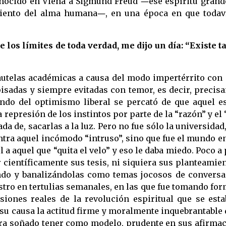
onocido en Viena a Sigmund Freud ―ese espíritu grand
imiento del alma humana―, en una época en que toda
e los límites de toda verdad, me dijo un día: “Existe
cautelas académicas a causa del modo impertérrito con 
pisadas y siempre evitadas con temor, es decir, preci
mundo del optimismo liberal se percató de que aquel 
 represión de los instintos por parte de la “razón” y el
a de, sacarlas a la luz. Pero no fue sólo la universidad
ra aquel incómodo “intruso”, sino que fue el mundo ent
l a aquel que “quita el velo” y eso le daba miedo. Poco 
 científicamente sus tesis, ni siquiera sus planteamie
ando y banalizándolas como temas jocosos de conversac
stro en tertulias semanales, en las que fue tomando for
ones reales de la revolución espiritual que se esta
u causa la actitud firme y moralmente inquebrantable 
a soñado tener como modelo, prudente en sus afirmacio