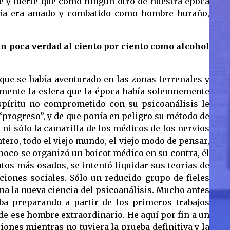
e y fuerte que como ningún otro de nuestra época
vía era amado y combatido como hombre huraño,
 tan poca verdad al ciento por ciento como alcohol
que se había aventurado en las zonas terrenales y
samente la esfera que la época había solemnemente
espíritu no comprometido con su psicoanálisis le
 “progreso”, y de que ponía en peligro su método de
, ni sólo la camarilla de los médicos de los nervios
ero, todo el viejo mundo, el viejo modo de pensar,
a poco se organizó un boicot médico en su contra, él
ntos más osados, se intentó liquidar sus teorías de
iones sociales. Sólo un reducido grupo de fieles
ma la nueva ciencia del psicoanálisis. Mucho antes
ba preparando a partir de los primeros trabajos
de ese hombre extraordinario. He aquí por fin a un
nes mientras no tuviera la prueba definitiva y la