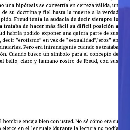
 una hipótesis se convertía en certeza válida, un
e su doctrina y fiel hasta la muerte a la verdad
épido.
Freud tenía la audacia de decir siempre lo
trataba de hacer más fácil su difícil posición a
ud habría podido exponer una quinta parte de sus
, decir “erotismo” en vez de “sexualidad”,“eros” en
sinuarlas. Pero era intransigente cuando se trataba
ción. Cuando busco un símbolo para el concepto de
l bello, claro y humano rostro de Freud, con sus
 El hombre encaja bien con usted. No sé cómo era su
ejerce en el lenguaje (durante la lectura no podía