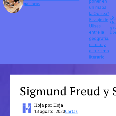
palabras
¿S
Odi
geo
lit
Sigmund Freud y 
Hoja por Hoja
13 agosto, 2020
Cartas