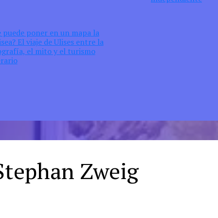
e puede poner en un mapa la
sea? El viaje de Ulises entre la
grafía, el mito y el turismo
erario
Stephan Zweig