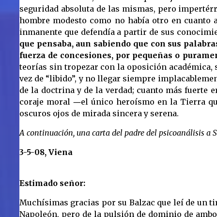
seguridad absoluta de las mismas, pero impertérr
hombre modesto como no había otro en cuanto a s
inmanente que defendía a partir de sus conocimi
que pensaba, aun sabiendo que con sus palabras 
fuerza de concesiones, por pequeñas o purame
teorías sin tropezar con la oposición académica, s
vez de “libido”, y no llegar siempre implacablemen
de la doctrina y de la verdad; cuanto más fuerte
coraje moral ―el único heroísmo en la Tierra qu
oscuros ojos de mirada sincera y serena.
A continuación, una carta del padre del psicoanálisis a 
3-5-08, Viena
Estimado señor:
Muchísimas gracias por su Balzac que leí de un tir
Napoleón, pero de la pulsión de dominio de ambos 