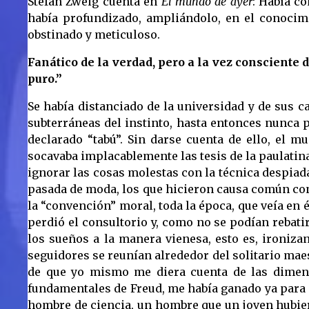
Stefan Zweig cuenta en
El mundo de ayer
: Había c
había profundizado, ampliándolo, en el conoc
obstinado y meticuloso.
Fanático de la verdad, pero a la vez consciente d
puro.”
Se había distanciado de la universidad y de sus 
subterráneas del instinto, hasta entonces nunca 
declarado “tabú”. Sin darse cuenta de ello, el 
socavaba implacablemente las tesis de la paulatina
ignorar las cosas molestas con la técnica despiadad
pasada de moda, los que hicieron causa común cont
la “convención” moral, toda la época, que veía en é
perdió el consultorio y, como no se podían rebatir
los sueños a la manera vienesa, esto es, ironiz
seguidores se reunían alrededor del solitario mae
de que yo mismo me diera cuenta de las dimensi
fundamentales de Freud, me había ganado ya para s
hombre de ciencia, un hombre que un joven hubier