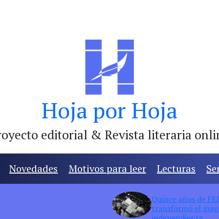
Hoja por Hoja
oyecto editorial & Revista literaria onl
Novedades
Motivos para leer
Lecturas
Se
Quince años de FED:
transformó el mapa
independiente